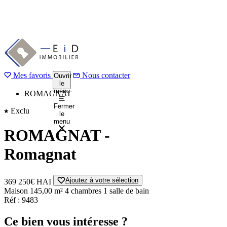
Aller
au
1 / 9
Précédent
contenu
Suivant
principal
Mes favoris
Accueil
Nous contacter
Ouvrir
le
Acheter
menu
ROMAGNAT
Fermer
Exclu
le
menu
ROMAGNAT -
Romagnat
Ajoutez à votre sélection
369 250€
HAI
Maison
145,00 m²
4 chambres
1 salle de bain
Réf : 9483
Ce bien vous intéresse ?