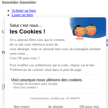
Immobilier
Immobilier
Acheter un bien
Louer un bien
Estimer / Vendre mon bien
Gérer mon bien
Contactez-nous
Contactez-nous
Beaumont :
04 73 28 47 58
1 Place de Verdun, 63110 Beaumo
Aubière :
04 73 26 31 20
28 Place des Ramacles, 63170 Aubiè
Pied de page
Configuration des cookies
Mentions Légales
Plan du site
Politique de confidentialité
Réalisé par
Haut de page