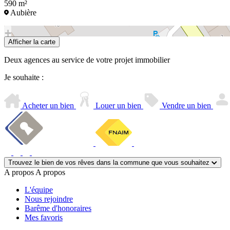
590 m²
Aubière
+
Afficher la carte
−
Deux agences au service de votre projet immobilier
Je souhaite :
Acheter un bien
Louer un bien
Vendre un bien
Trouvez le bien de vos rêves dans la commune que vous souhaitez
A propos
A propos
L'équipe
Nous rejoindre
Barême d'honoraires
Mes favoris