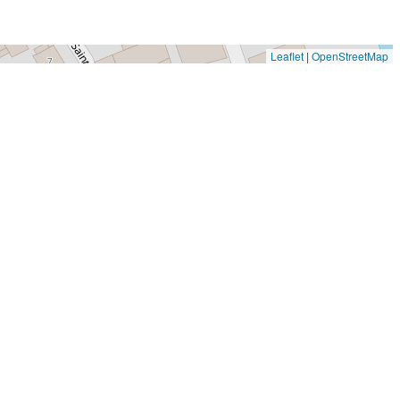
Leaflet
|
OpenStreetMap