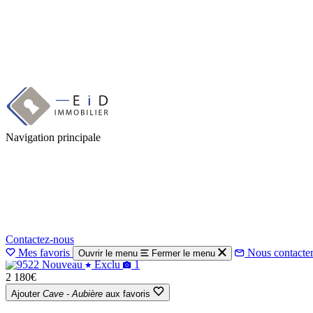
Aller
Accueil
au
Nos biens à vendre
contenu
principal
Votre prochain lieu de vie
Navigation principale
Le bien de vos rêves se trouve ici
Les équipes EID sont les experts de l'immobilier clermontois depuis 
Consulter la suite
9
résultats
Filtrez et classez les résultats
1
Contactez-nous
Mes favoris
Nous contacte
Ouvrir le menu
Fermer le menu
Nouveau
Exclu
1
2 180€
Ajouter
Cave - Aubière
aux favoris