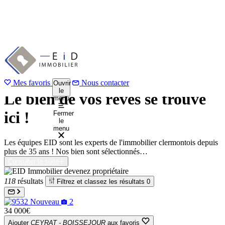
Aller
Accueil
au
Nos biens à vendre
contenu
principal
Votre prochain lieu de vie
Mes favoris
Nous contacter
Ouvrir
le
Le bien de vos rêves se trouve
menu
ici !
Fermer
le
menu
Les équipes EID sont les experts de l'immobilier clermontois depuis
plus de 35 ans ! Nos bien sont sélectionnés…
Consulter la suite
118
résultats
Filtrez et classez les résultats
0
Nouveau
2
34 000€
Ajouter
CEYRAT - BOISSEJOUR
aux favoris