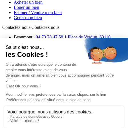
Acheter un bien
Louer un bien
Estimer / Vendre mon bien
Gérer mon bien
Contactez-nous
Contactez-nous
Beaumont :
04 73 28 47 58
1 Place de Verdun, 63110
Beaumont
Aubière :
04 73 26 31 20
28 Place des Ramacles, 63170
Aubière
Pied de page
Configuration des cookies
Mentions Légales
Plan du site
Politique de confidentialité
Réalisé par
Haut de page