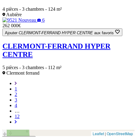
4 pièces - 3 chambres - 124 m²
Aubière
Nouveau
6
262 000€
Ajouter
CLERMONT-FERRAND HYPER CENTRE
aux favoris
CLERMONT-FERRAND HYPER
CENTRE
5 pièces - 3 chambres - 112 m²
Clermont ferrand
Page
1
courante
Page
2
Page
3
Page
4
…
Dernière
12
page
+
Leaflet
|
OpenStreetMap