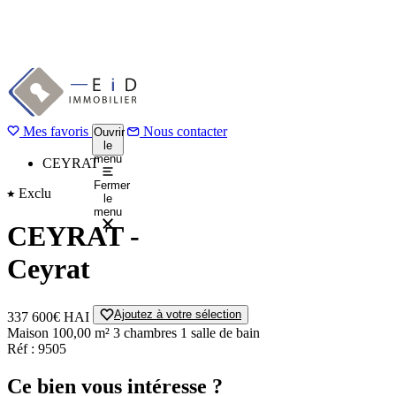
Aller
au
1 / 7
Précédent
contenu
Suivant
principal
Mes favoris
Accueil
Nous contacter
Ouvrir
le
Acheter
menu
CEYRAT
Fermer
Exclu
le
menu
CEYRAT -
Ceyrat
Ajoutez à votre sélection
337 600€
HAI
Maison
100,00 m²
3 chambres
1 salle de bain
Réf : 9505
Ce bien vous intéresse ?