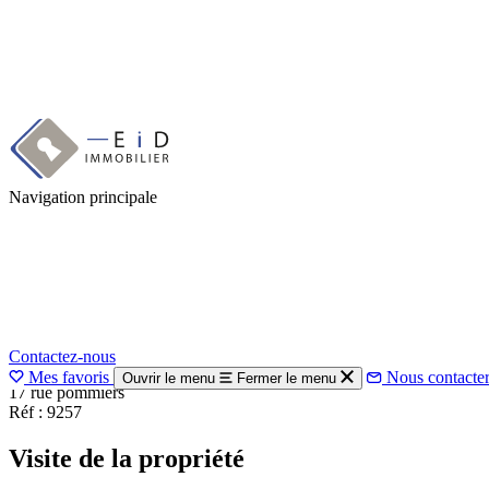
Aller
au
1 / 10
Précédent
contenu
Suivant
principal
Navigation principale
CEYRAT - BOISSEJOUR 63122
190M2 TRES LUMINEUSE PLA
Boisséjour
Ajoutez à votre sélection
499 900€
HAI
Contactez-nous
Maison
190,00 m²
5 chambres
Mes favoris
Nous contacte
Ouvrir le menu
Fermer le menu
17 rue pommiers
Réf : 9257
Visite de la propriété