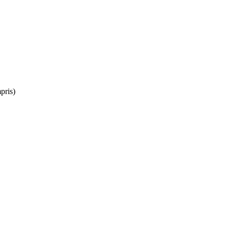
pris)
Leaflet
|
OpenStreetMap