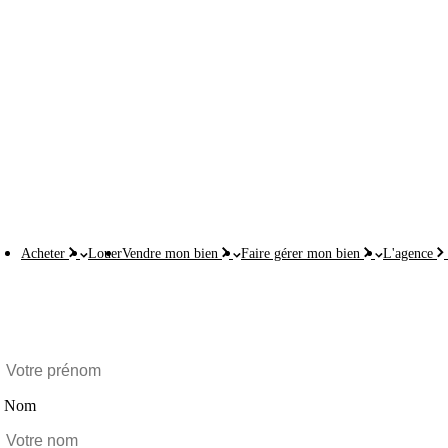
Accueil
Acheter
CEYRAT - BOISSEJOUR 63122 - RESIDENTIEL - VILLA
DE 190M2 TRES LUMINEUSE PLAIN PIED
Acheter
Louer
Vendre mon bien
Faire gérer mon bien
L'agence
Ce bien vous intéresse ?
Prénom
Nom