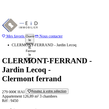
Aller
au
1 / 8
Précédent
contenu
Suivant
principal
Mes favoris
Accueil
Nous contacter
Ouvrir
le
Acheter
menu
CLERMONT-FERRAND - Jardin Lecoq
Fermer
le
CLERMONT-FERRAND -
menu
Jardin Lecoq -
Clermont ferrand
Ajoutez à votre sélection
279 000€
HAI
Appartement
126,89 m²
3 chambres
Réf : 9450