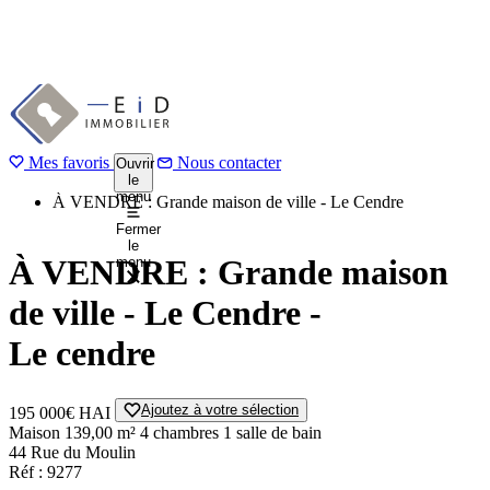
Aller
au
1 / 7
Précédent
contenu
Suivant
principal
Mes favoris
Accueil
Nous contacter
Ouvrir
le
Acheter
menu
À VENDRE : Grande maison de ville - Le Cendre
Fermer
le
À VENDRE : Grande maison
menu
de ville - Le Cendre -
Le cendre
Ajoutez à votre sélection
195 000€
HAI
Maison
139,00 m²
4 chambres
1 salle de bain
44 Rue du Moulin
Réf : 9277