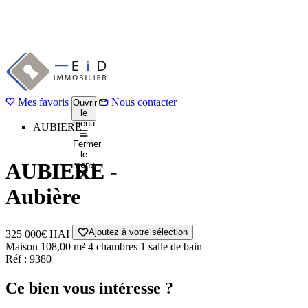
Aller
au
1 / 14
Précédent
contenu
Suivant
principal
Mes favoris
Accueil
Nous contacter
Ouvrir
le
Acheter
menu
AUBIERE
Fermer
le
AUBIERE -
menu
Aubière
Ajoutez à votre sélection
325 000€
HAI
Maison
108,00 m²
4 chambres
1 salle de bain
Réf : 9380
Ce bien vous intéresse ?