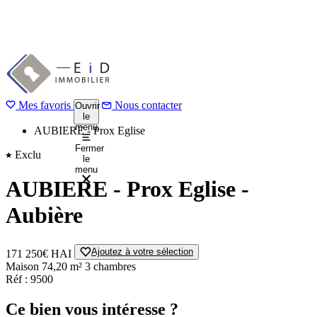
Aller
au
1 / 7
Précédent
contenu
Suivant
principal
Mes favoris
Accueil
Nous contacter
Ouvrir
le
Acheter
menu
AUBIERE - Prox Eglise
Fermer
Exclu
le
menu
AUBIERE - Prox Eglise -
Aubière
Ajoutez à votre sélection
171 250€
HAI
Maison
74,20 m²
3 chambres
Réf : 9500
Ce bien vous intéresse ?