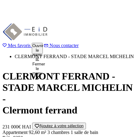
Aller
au
1 / 7
Précédent
contenu
Suivant
principal
Mes favoris
Accueil
Nous contacter
Ouvrir
le
Acheter
menu
CLERMONT FERRAND - STADE MARCEL MICHELIN
Fermer
le
CLERMONT FERRAND -
menu
STADE MARCEL MICHELIN
-
Clermont ferrand
Ajoutez à votre sélection
231 000€
HAI
Appartement
92,60 m²
3 chambres
1 salle de bain