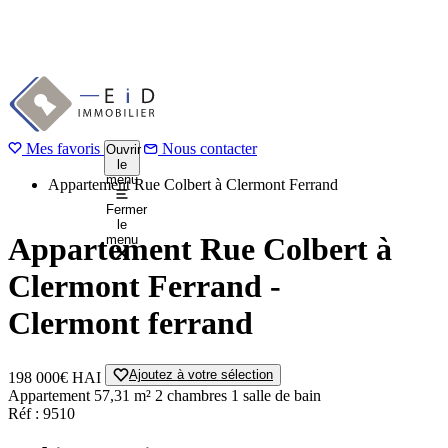
Aller
au
1 / 4
Précédent
contenu
Suivant
principal
Mes favoris
Accueil
Nous contacter
Ouvrir
le
Acheter
menu
Appartement Rue Colbert à Clermont Ferrand
Fermer
le
Appartement Rue Colbert à
menu
Clermont Ferrand -
Clermont ferrand
Ajoutez à votre sélection
198 000€
HAI
Appartement
57,31 m²
2 chambres
1 salle de bain
Réf : 9510